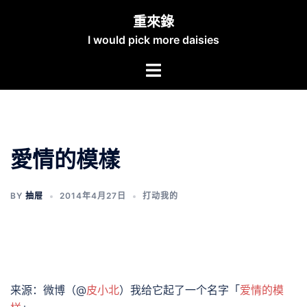
Skip
重來錄
to
I would pick more daisies
content
Toggle
menu
愛情的模樣
BY
抽屉
2014年4月27日
打动我的
来源：微博（@
皮小北
）我给它起了一个名字「
爱情的模