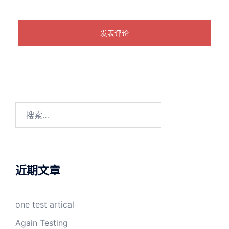
搜
索：
近期文章
one test artical
Again Testing