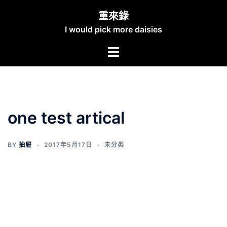
Skip
重來錄
to
I would pick more daisies
content
Toggle
menu
one test artical
BY
抽屉
2017年5月17日
未分类