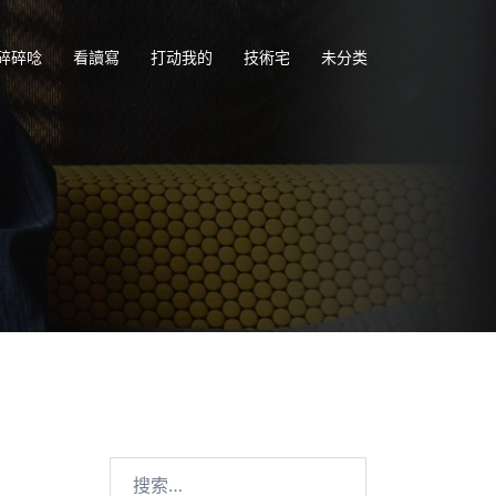
碎碎唸
看讀寫
打动我的
技術宅
未分类
搜