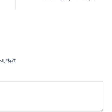
已用
*
标注