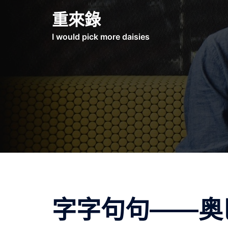
Skip
重來錄
to
content
I would pick more daisies
字字句句——奥