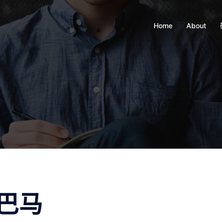
Home
About
巴马